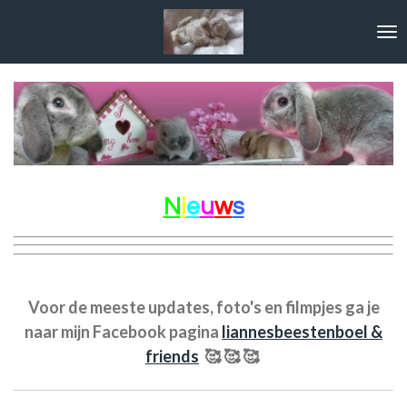
Ga
direct
naar
de
hoofdinhoud
N
i
e
u
w
s
Voor de meeste updates, foto's en filmpjes ga je
naar mijn Facebook pagina
liannesbeestenboel &
friends
🥰 🥰 🥰